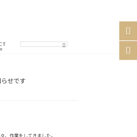

CT

せ
知らせです
日々、作業をしてきました。