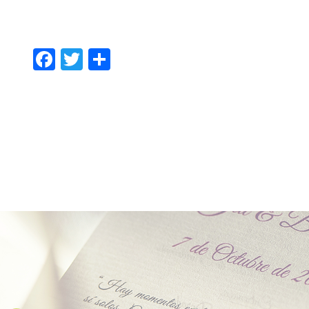
F
T
共
ac
w
有
e
itt
b
er
o
o
k