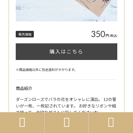
350
販売価格
円
(税込)
購入はこちら
※商品価格以外に別途送料がかかります。
商品紹介
ダーズンローズでバラの花をオシャレに演出。 12の誓
いが一枚、一枚記されています。 お好きなリボンや紐
で結って、大切なゲストに託してくださいね。



商品詳細の情報はこちら