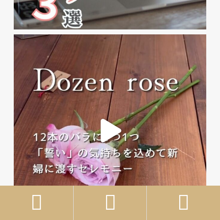


