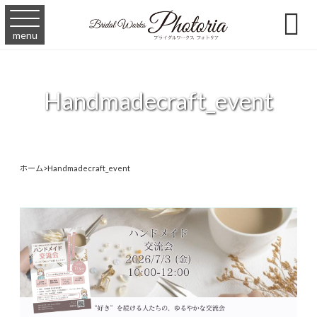

menu
Handmadecraft_event
ホーム
>
Handmadecraft_event