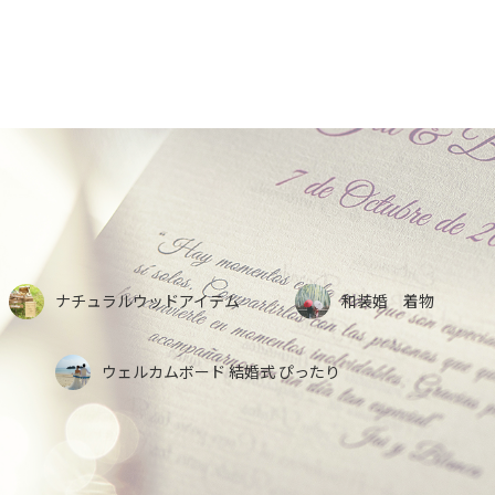
o
o
k
ナチュラルウッドアイテム
和装婚 着物
ウェルカムボード 結婚式 ぴったり