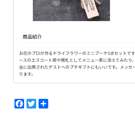
商品紹介
お花のプロが作るドライフラワーのミニブーケ5点セットで
ースのエスコート用や席札としてメニュー表に添えてみたり
会に出席されたゲストへのプチギフトにもいいです。メッセ
ります。
F
T
共
ac
w
有
e
itt
b
er