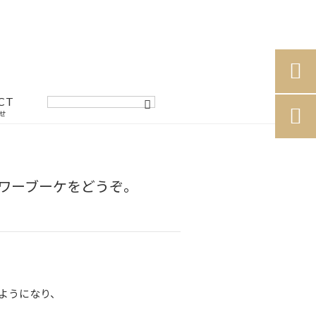

CT

せ
ワーブーケをどうぞ。
ようになり、