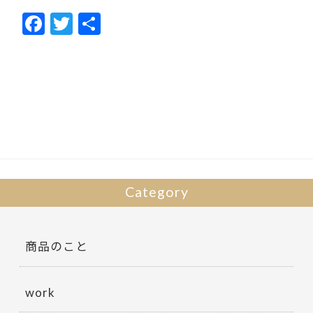
F
T
共
ac
w
有
e
itt
b
er
o
o
k
Category
商品のこと
work