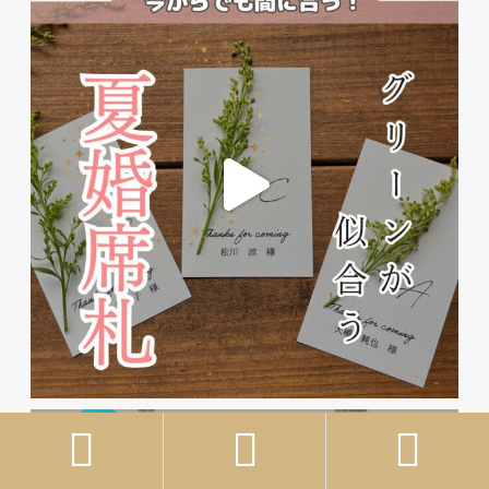


