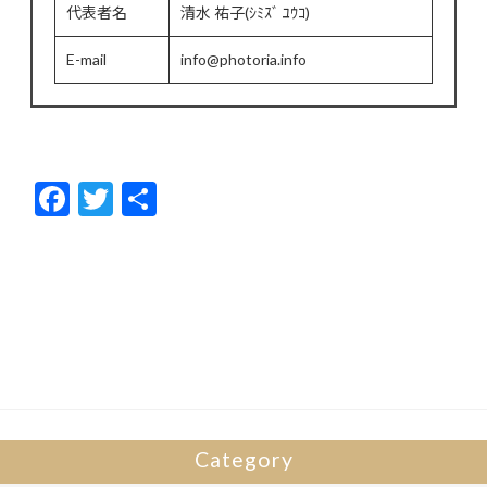
代表者名
清水 祐子(ｼﾐｽﾞ ﾕｳｺ)
E-mail
info@photoria.info
F
T
共
ac
w
有
e
itt
b
er
o
o
k
Category