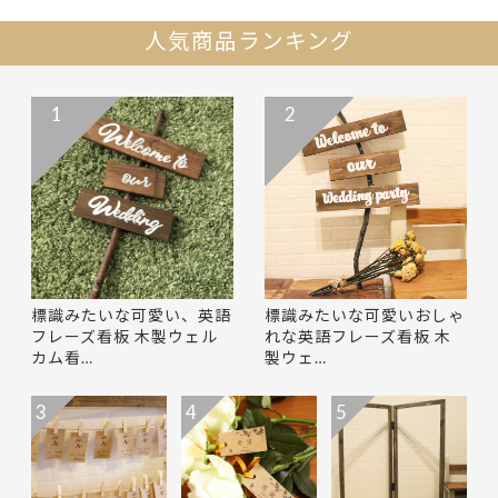
人気商品ランキング
1
2
標識みたいな可愛い、英語
標識みたいな可愛いおしゃ
フレーズ看板 木製ウェル
れな英語フレーズ看板 木
カム看…
製ウェ…
3
4
5