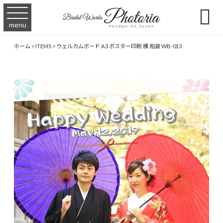

menu
ホーム
>
ITEMS
>
ウェルカムボード A3 ポスター印刷 横 和装 WB-013