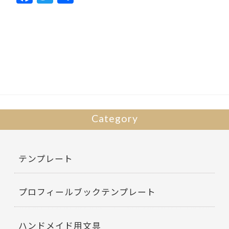
ac
w
有
e
itt
b
er
o
o
k
Category
テンプレート
プロフィールブックテンプレート
ハンドメイド用文具