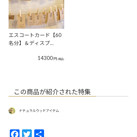
エスコートカード【60
名分】＆ディスプ…
14300
円
(税込)
この商品が紹介された特集
ナチュラルウッドアイテム
F
T
共